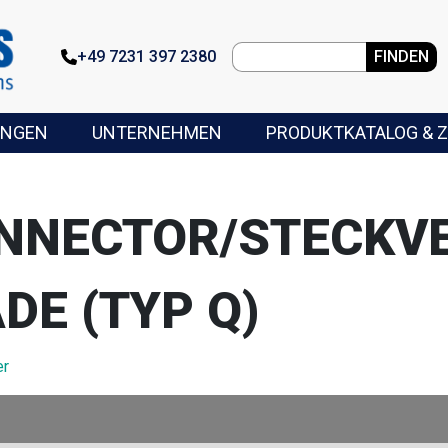
+49 7231 397 2380
FINDEN
UNGEN
UNTERNEHMEN
PRODUKTKATALOG & Z
ONNECTOR/STECKV
DE (TYP Q)
er