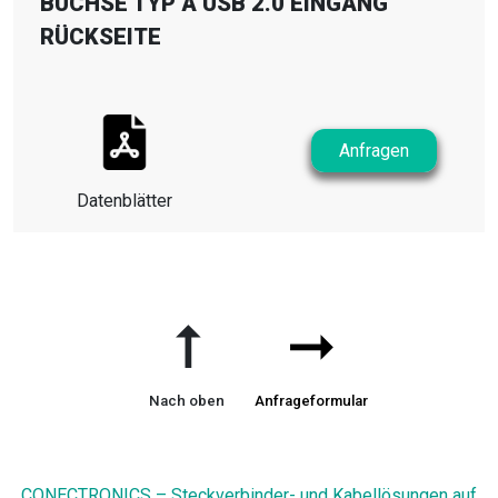
BUCHSE TYP A USB 2.0 EINGANG
RÜCKSEITE
Anfragen
Datenblätter
➞
➞
Nach oben
Anfrageformular
CONECTRONICS – Steckverbinder- und Kabellösungen auf